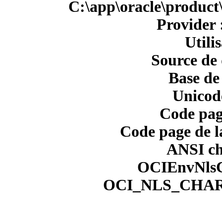
C:\app\oracle\product
Provider
Utilis
Source de
Base de
Unicode
Code pag
Code page de l
ANSI ch
OCIEnvNlsC
OCI_NLS_CHAR