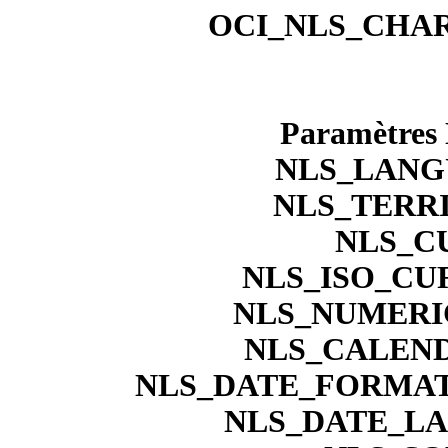
OCI_NLS_CHAR
Paramètres N
NLS_LANG
NLS_TERR
NLS_C
NLS_ISO_CU
NLS_NUMERI
NLS_CALEN
NLS_DATE_FORMA
NLS_DATE_L