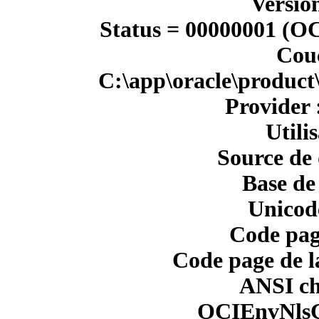
Versio
Status = 00000001 
Couc
C:\app\oracle\product
Provider
Utilis
Source de
Base de
Unicode
Code pag
Code page de l
ANSI ch
OCIEnvNlsC