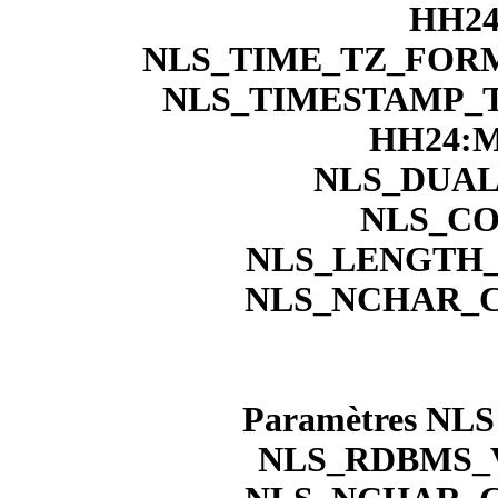
HH24
NLS_TIME_TZ_FORM
NLS_TIMESTAMP_
HH24:M
NLS_DUAL
NLS_CO
NLS_LENGTH_
NLS_NCHAR_C
Paramètres NLS d
NLS_RDBMS_VE