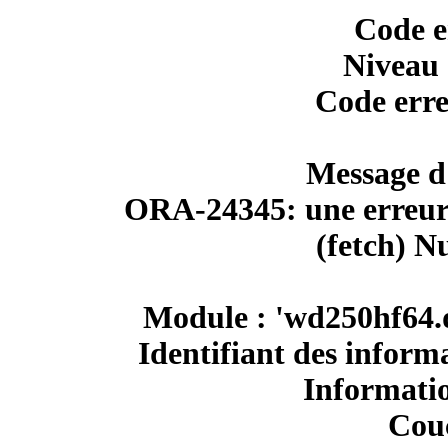
Code e
Niveau 
Code err
Message d'
ORA-24345: une erreur 
(fetch) Nu
Module : 'wd250hf64.d
Identifiant des informa
Informatio
Couc